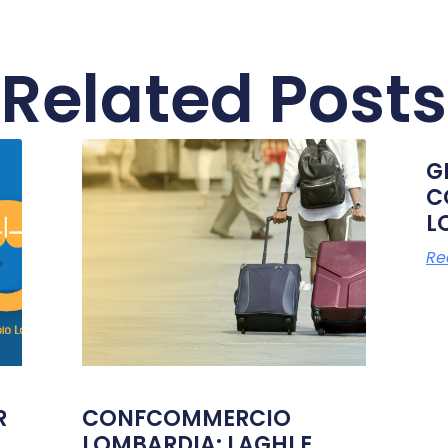
Related Posts
G
C
L
Re
R
CONFCOMMERCIO
LOMBARDIA: LAGHI E