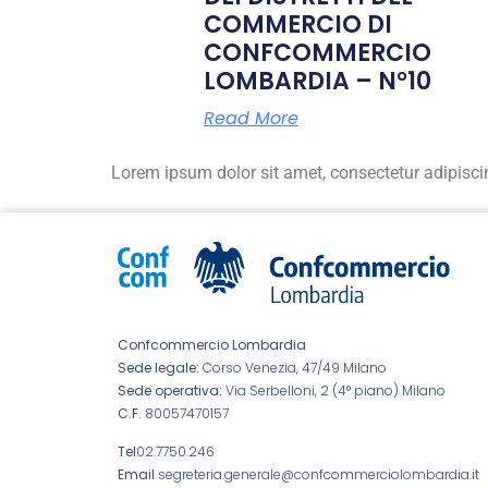
COMMERCIO DI
CONFCOMMERCIO
LOMBARDIA – N°10
Read More
Lorem ipsum dolor sit amet, consectetur adipiscing 
Confcommercio Lombardia
Sede legale:
Corso Venezia, 47/49 Milano
Sede operativa:
Via Serbelloni, 2 (4° piano) Milano
C.F.
80057470157
Tel
02.7750.246
Email
segreteria.generale@confcommerciolombardia.it