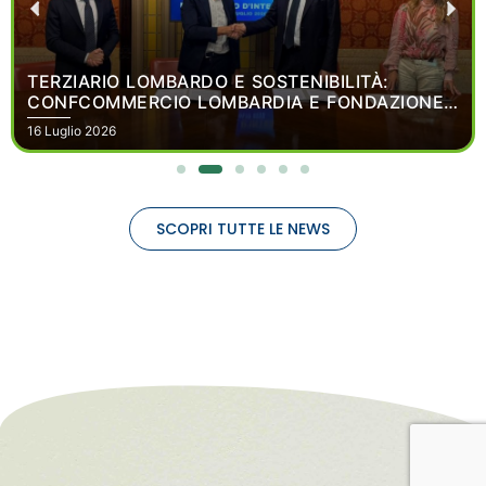
TERZIARIO LOMBARDO E SOSTENIBILITÀ:
CONFCOMMERCIO LOMBARDIA E FONDAZIONE
LOMBARDIA PER L’AMBIENTE FIRMANO UN
16 Luglio 2026
PROTOCOLLO D’INTESA
SCOPRI TUTTE LE NEWS