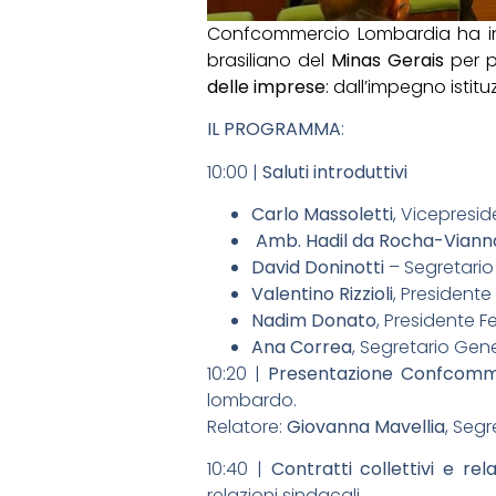
Confcommercio Lombardia ha inc
brasiliano del
Minas Gerais
per p
delle imprese
: dall’impegno istitu
IL PROGRAMMA
:
10:00 |
Saluti introduttivi
Carlo Massoletti
, Vicepresi
Amb. Hadil da Rocha-Viann
David Doninotti
– Segretario
Valentino Rizzioli
, President
Nadim Donato
, Presidente
Ana Correa
, Segretario Gen
10:20 |
Presentazione Confcom
lombardo.
Relatore:
Giovanna Mavellia
, Seg
10:40 |
Contratti collettivi e rela
relazioni sindacali.