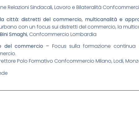
ione Relazioni Sindacali, Lavoro e Bilateralità Confcommerc
lla città: distretti del commercio, multicanalità e ap
urbano con un focus sui distretti del commercio, la multican
 Bini Smaghi
, Confcommercio Lombardia
do del commercio –
Focus sulla formazione continua e
mercio.
Direttore Polo Formativo Confcommercio Milano, Lodi, Monz
ande