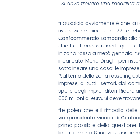
Si deve trovare una modalità d
“L’auspicio ovviamente è che la Lom
ristorazione sino alle 22 e ch
Confcommercio Lombardia
alla 
due fronti ancora aperti, quello d
in zona rossa a metà gennaio. “Su
incaricato Mario Draghi per risto
sottolineare una cosa: le imprese
“Sul tema della zona rossa ingiust
imprese, di tutti i settori, dal 
spalle degli imprenditori. Ricord
600 milioni di euro. Si deve trova
“Le polemiche e il rimpallo dell
vicepresidente vicario di Conf
prima possibile della questione.
linea comune. Si individui, insomma