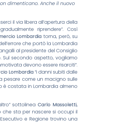
non dimenticano. Anche il nuovo
rci il via libera all’apertura della
 gradualmente riprendere”. Così
ercio Lombardia
torna, però, su
 dell’errore che portò la Lombardia
ngalli al presidente del Consiglio
ato. Sul secondo aspetto, vogliamo
motivata devono essere risarciti”.
io Lombardia
“i danni subiti dalle
 lì a pesare come un macigno sulle
naio è costata in Lombardia almeno
ltro” sottolinea
Carlo Massoletti,
che sta per nascere si occupi il
, Esecutivo e Regione trovino una