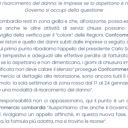
i risarcimento del danno: le imprese
se lo aspettano e 
Governo si occupi
della questione
bardia resti in zona gialla e che, all’orizzonte, possa esse
e anche le altre attività di servizi chiuse possano
vigilia della verifica per il “colore” delle Regioni.
Confcomm
ei ristori e quello dei danni subiti dalle imprese a seguito
l primo punto ribadiamo l’appello del presidente Carlo Sa
ri tempestivi e adeguati alle effettive perdite di fattur
 se lo aspettano e non dimenticano, i giorni di chiusura im
ificata non deve calare il silenzio” prosegue
Confcommerc
commercio al dettaglio alla ristorazione, sono ancora tutti
iamolo: la sola settimana di zona rossa dal 17 al 24 gen
re una modalità di risarcimento del danno”.
e responsabilità non ci appassionano, qui il punto è un a
commercio Lombardia
“Auspichiamo che anche il Governo 
 E rivolgiamo un appello affinché, in questa nuova fase
, la formula più adatta, ma si trovino le risorse”.