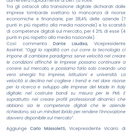
aumenterà rapidamente di ben 7,6 volte.
Tra gli ostacoli alla transizione digitale dichiarati dalle
imprese lombarde svettano la mancanza di risorse
economiche e finanziarie, per 38,4% delle aziende (7
punti in più rispetto alla media nazionale) e la scarsità
di competenze digitali sul mercato, per il 21% di esse (4
punti in più rispetto alla media nazionale).
Così commenta
Dante Laudisa
, Vicepresidente
Assintel:
“Oggi la rapidità con cui corre la tecnologia ci
impone di cambiare paradigma: serve velocità nel creare
le condizioni affinché le imprese possano continuare a
correre sul mercato, e possiamo farlo solo creando una
vera sinergia fra imprese, istituzioni e università. La
velocità si declina nel cogliere i trend e nel dare risorse
per la ricerca e sviluppo alle imprese del Made in Italy
digitale; nel costruire bandi su misura per le PMI. E
soprattutto nel creare profili professionali dinamici che
abbiano sia le competenze digitali che le aziende
richiedono, sia un mindset ibrido per rendere l’innovazione
davvero disponibile sul mercato”
.
Aggiunge
Carlo Massoletti
, Vicepresidente Vicario di