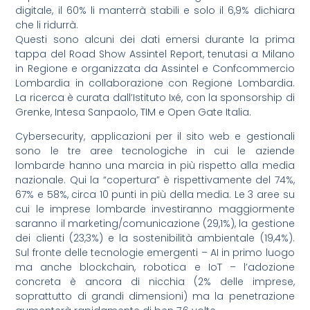
digitale, il 60% li manterrà stabili e solo il 6,9% dichiara
che li ridurrà.
Questi sono alcuni dei dati emersi durante la prima
tappa del Road Show Assintel Report, tenutasi a Milano
in Regione e organizzata da Assintel e Confcommercio
Lombardia in collaborazione con Regione Lombardia.
La ricerca è curata dall’Istituto Ixé, con la sponsorship di
Grenke, Intesa Sanpaolo, TIM e Open Gate Italia.
Cybersecurity, applicazioni per il sito web e gestionali
sono le tre aree tecnologiche in cui le aziende
lombarde hanno una marcia in più rispetto alla media
nazionale. Qui la “copertura” è rispettivamente del 74%,
67% e 58%, circa 10 punti in più della media. Le 3 aree su
cui le imprese lombarde investiranno maggiormente
saranno il marketing/comunicazione (29,1%), la gestione
dei clienti (23,3%) e la sostenibilità ambientale (19,4%).
Sul fronte delle tecnologie emergenti – AI in primo luogo
ma anche blockchain, robotica e IoT – l’adozione
concreta è ancora di nicchia (2% delle imprese,
soprattutto di grandi dimensioni) ma la penetrazione