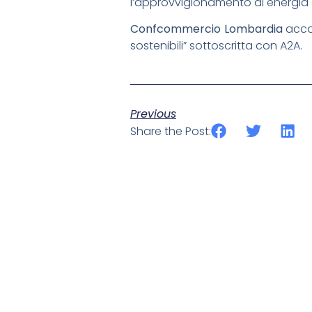
l’approvvigionamento di energia d
Confcommercio Lombardia
accom
sostenibili” sottoscritta con A2A.
Previous
Share the Post: