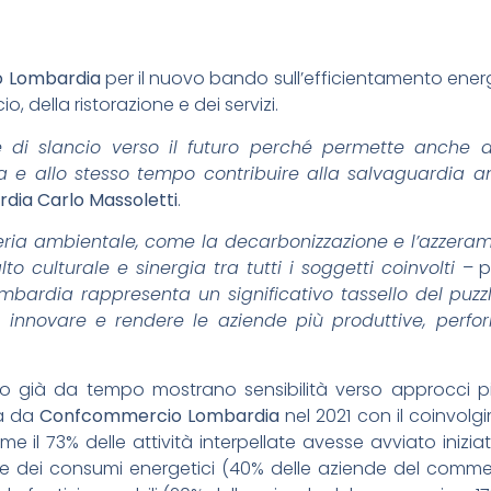
 Lombardia
per il nuovo bando sull’efficientamento energe
o, della ristorazione e dei servizi.
di slancio verso il futuro perché permette anche a
ica e allo stesso tempo contribuire alla salvaguardia 
dia Carlo Massoletti
.
teria ambientale, come la decarbonizzazione e l’azzerame
to culturale e sinergia tra tutti i soggetti coinvolti
– 
bardia rappresenta un significativo tassello del puzzl
 innovare e rendere le aziende più produttive, perfor
rdo già da tempo mostrano sensibilità verso approcci p
ta da
Confcommercio Lombardia
nel 2021 con il coinvolgi
 il 73% delle attività interpellate avesse avviato iniziati
e dei consumi energetici (40% delle aziende del commerc