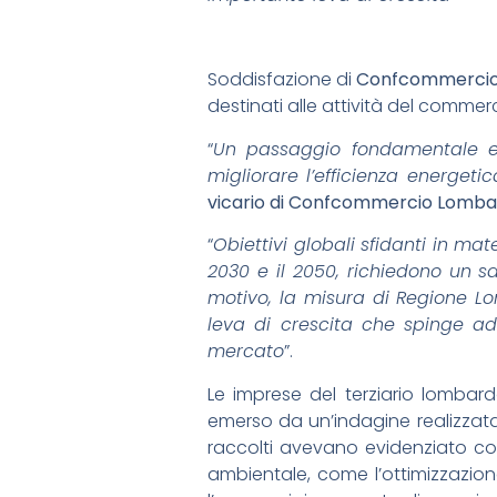
Soddisfazione di
Confcommercio
destinati alle attività del commerci
“
Un passaggio fondamentale e 
migliorare l’efficienza energet
vicario di Confcommercio Lombar
“
Obiettivi globali sfidanti in ma
2030 e il 2050, richiedono un sal
motivo, la misura di Regione Lom
leva di crescita che spinge ad
mercato
”.
Le imprese del terziario lomba
emerso da un’indagine realizza
raccolti avevano evidenziato come
ambientale, come l’ottimizzazion