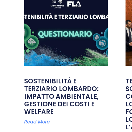
SOSTENIBILITÀ E
T
TERZIARIO LOMBARDO:
S
IMPATTO AMBIENTALE,
C
GESTIONE DEI COSTI E
L
WELFARE
F
L
Read More
L