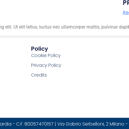
P
Re
elit. Ut elit tellus, luctus nec ullamcorper mattis, pulvinar dapi
Policy
Cookie Policy
Privacy Policy
Credits
 - C.F. 80057470157 | Via Gabrio Serbelloni, 2 Milano - 