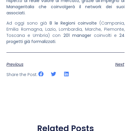
rispetto al reale valore di mercato, grazie all’impegno di
Manageritalia che coinvolgerà il network dei suoi
associati.
Ad oggi sono già
8 le Regioni coinvolte
(Campania,
Emilia Romagna, Lazio, Lombardia, Marche, Piemonte,
Toscana e Umbria) con
201 manager
coinvolti e
24
progetti già formalizzati
.
Previous
Next
Share the Post:
Related Posts