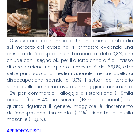
L’Osservatorio economico di Unioncamere Lombardia
sul mercato del lavoro nel 4° trimestre evidenzia una
crescita dell’occupazione in Lombardia dello 0,8%, che
chiude con il segno più per il quarto anno di fila. Il tasso
di occupazione nel quarto trimestre è del 69,8%, oltre
sette punti sopra la media nazionale, mentre quello di
disoccupazione scende al 3,7%. I settori del terziario
sono quelli che hanno avuto un maggiore incremento:
+2% per commercio , alloggio e ristorazione (+16mila
occupati) e +1,4% nei servizi (+31mila occupati). Per
quanto riguarda il genere, maggiore è l’incremento
dell’occupazione femminile (+1,1%) rispetto a quella
maschile (+0,6%).
APPROFONDISCI