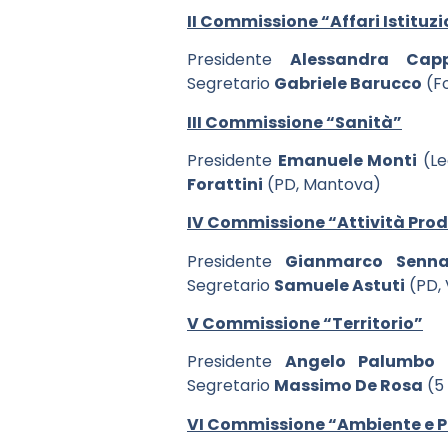
II Commissione “Affari Istituzi
Presidente
Alessandra Capp
Segretario
Gabriele Barucco
(Fo
III Commissione “Sanità”
Presidente
Emanuele Monti
(Le
Forattini
(PD, Mantova)
IV Commissione “Attività Pro
Presidente
Gianmarco Senn
Segretario
Samuele Astuti
(PD,
V Commissione “Territorio”
Presidente
Angelo Palumbo
(
Segretario
Massimo De Rosa
(5 
VI Commissione “Ambiente e Pr