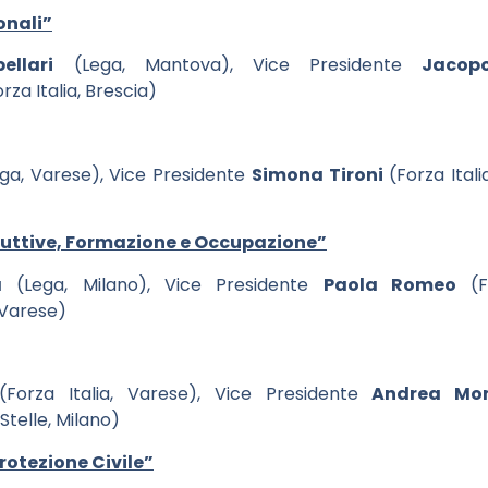
onali”
ellari
(Lega, Mantova), Vice Presidente
Jacop
rza Italia, Brescia)
ga, Varese), Vice Presidente
Simona Tironi
(Forza Itali
duttive, Formazione e Occupazione”
a
(Lega, Milano), Vice Presidente
Paola Romeo
(Fo
 Varese)
Forza Italia, Varese), Vice Presidente
Andrea Mon
Stelle, Milano)
otezione Civile”