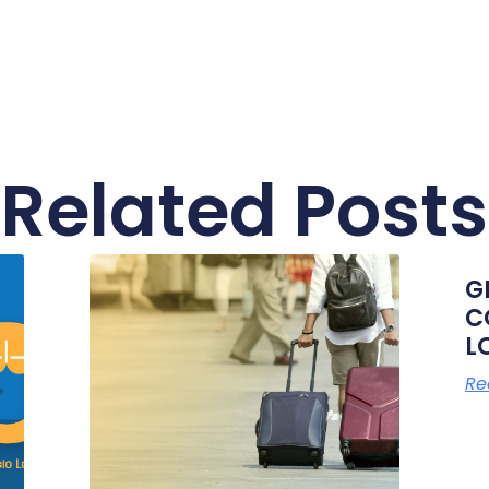
Related Posts
G
C
L
Re