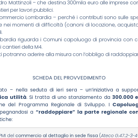
o Mattinzoli – che destina 300mila euro alle imprese com
eri per lavori pubblici.
commercio Lombardia – perché i contributi sono sulle spese
ei momenti di difficoltà (canoni di locazione, acquisto d
i.
bardia riguarda i Comuni capoluogo di provincia con can
 cantieri della M4.
ti potranno aderire alla misura con l’obbligo di raddoppiar
SCHEDA DEL PROVVEDIMENTO
to – nella seduta di ieri sera – un’iniziativa a supp
ica utilità
. Si tratta di uno stanziamento da
300.000 
one del Programma Regionale di Sviluppo. I
Capoluo
mpegnandosi a
“raddoppiare” la parte regionale con
tiche:
PMI del
commercio al dettaglio in sede fissa
(
Ateco G.47.2-3-4