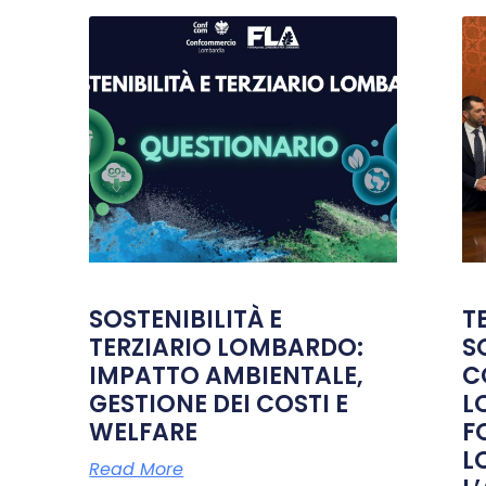
SOSTENIBILITÀ E
T
TERZIARIO LOMBARDO:
S
IMPATTO AMBIENTALE,
C
GESTIONE DEI COSTI E
L
WELFARE
F
L
Read More