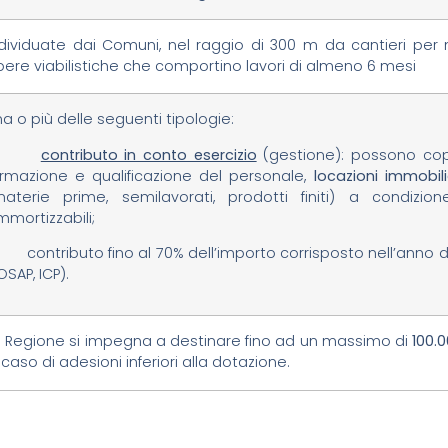
ndividuate dai Comuni, nel raggio di 300 m da cantieri per 
ere viabilistiche che comportino lavori di almeno 6 mesi
a o più delle seguenti tipologie:
a)
contributo in conto esercizio
(gestione): possono cop
ormazione e qualificazione del personale,
locazioni immobili
materie prime, semilavorati, prodotti finiti) a condizi
mortizzabili;
 contributo fino al 70% dell’importo corrisposto nell’anno d
SAP, ICP).
a Regione si impegna a destinare fino ad un massimo di
100.
 caso di adesioni inferiori alla dotazione.