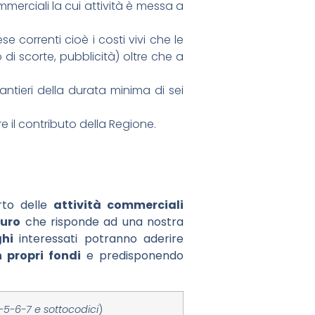
merciali la cui attività è messa a
 correnti cioè i costi vivi che le
i scorte, pubblicità) oltre che a
tieri della durata minima di sei
e il contributo della Regione.
orto delle
attività commerciali
euro
che risponde ad una nostra
ghi
interessati potranno aderire
 propri fondi
e predisponendo
-5-6-7 e sottocodici
)