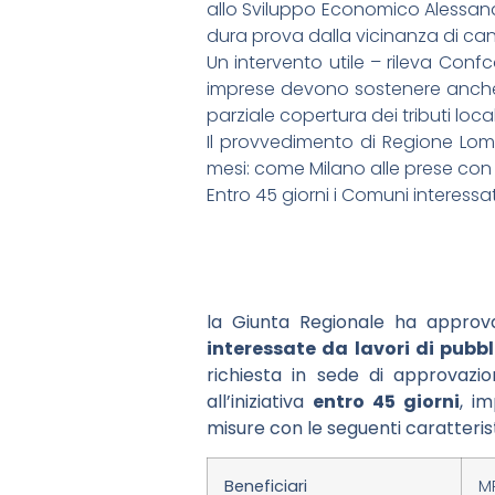
allo Sviluppo Economico Alessandr
dura prova dalla vicinanza di canti
Un intervento utile – rileva Conf
imprese devono sostenere anche n
parziale copertura dei tributi local
Il provvedimento di Regione Lom
mesi: come Milano alle prese con i
Entro 45 giorni i Comuni interessa
la Giunta Regionale ha approva
interessate da lavori di pubbl
richiesta in sede di approvazi
all’iniziativa
entro 45 giorni
, i
misure con le seguenti caratteris
Beneficiari
M