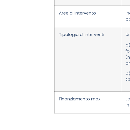
Aree di intervento
I
op
Tipologia di interventi
Un
f
(
am
b)
CO
Finanziamento max
L
in