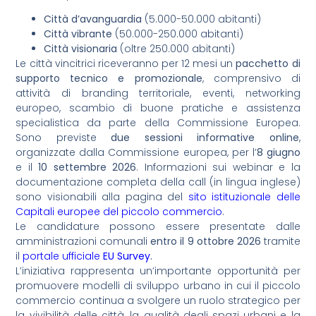
Città d’avanguardia
(5.000-50.000 abitanti)
Città vibrante
(50.000-250.000 abitanti)
Città visionaria
(oltre 250.000 abitanti)
Le città vincitrici riceveranno per 12 mesi un
pacchetto di
supporto tecnico e promozionale
, comprensivo di
attività di branding territoriale, eventi, networking
europeo, scambio di buone pratiche e assistenza
specialistica da parte della Commissione Europea.
Sono previste
due sessioni informative online
,
organizzate dalla Commissione europea, per l’
8 giugno
e il
10 settembre 2026
. Informazioni sui webinar e la
documentazione completa della call (in lingua inglese)
sono visionabili alla pagina del
sito istituzionale delle
Capitali europee del piccolo commercio
.
Le candidature possono essere presentate dalle
amministrazioni comunali
entro il 9 ottobre 2026
tramite
il
portale ufficiale
EU Survey
.
L’iniziativa rappresenta un’importante opportunità per
promuovere modelli di sviluppo urbano in cui il piccolo
commercio continua a svolgere un ruolo strategico per
la vivibilità delle città, la qualità degli spazi urbani e la