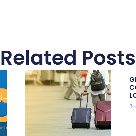
Related Posts
G
C
L
Re