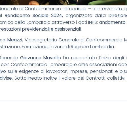
Generale di Confcommercio Lombardia – è intervenuta q
el
Rendiconto Sociale 2024,
organizzata dalla
Direzio
mico della Lombardia attraverso i dati INPS:
andamento d
stazioni previdenziali e assistenziali.
ico Meazzi
, Vicesegretario Generale di Confcommercio M
 Istruzione, Formazione, Lavoro di Regione Lombardia.
 Generale
Giovanna Mavellia
ha raccontato l’inizio degli 
a con Confcommercio Lombardia e altre associazioni datoria
ivo
sulle esigenze di lavoratori, imprese, pensionati e bis
divise.
Sottolineato inoltre il valore dei Contratti collettivi