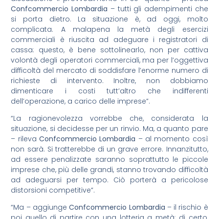
Confcommercio Lombardia
– tutti gli adempimenti che
si porta dietro. La situazione è, ad oggi, molto
complicata. A malapena la metà degli esercizi
commerciali è riuscita ad adeguare i registratori di
cassa: questo, è bene sottolinearlo, non per cattiva
volontà degli operatori commerciali, ma per l’oggettiva
difficoltà del mercato di soddisfare l’enorme numero di
richieste di intervento. Inoltre, non dobbiamo
dimenticare i costi tutt’altro che indifferenti
dell’operazione, a carico delle imprese”.
“La ragionevolezza vorrebbe che, considerata la
situazione, si decidesse per un rinvio. Ma, a quanto pare
– rileva
Confcommercio Lombardia
– al momento così
non sarà. Si tratterebbe di un grave errore. Innanzitutto,
ad essere penalizzate saranno soprattutto le piccole
imprese che, più delle grandi, stanno trovando difficoltà
ad adeguarsi per tempo. Ciò porterà a pericolose
distorsioni competitive”.
“Ma – aggiunge
Confcommercio Lombardia
– il rischio è
poi quello di partire con una lotteria a metà: di certo,