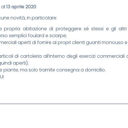
 al
13 aprile 2020
ne novità, in particolare:
la propria abitazione di proteggere sé stessi e gli a
so semplici foulard e sciarpe;
merciali aperti di fornire ai propri clienti guanti monouso e 
articoli di cartoleria all’interno degli esercizi commercia
indi aperti);
ri e piante, ma solo tramite consegna a domicilio.
UI