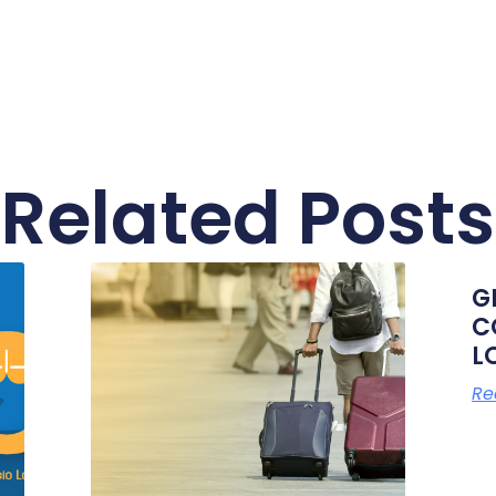
Related Posts
G
C
L
Re