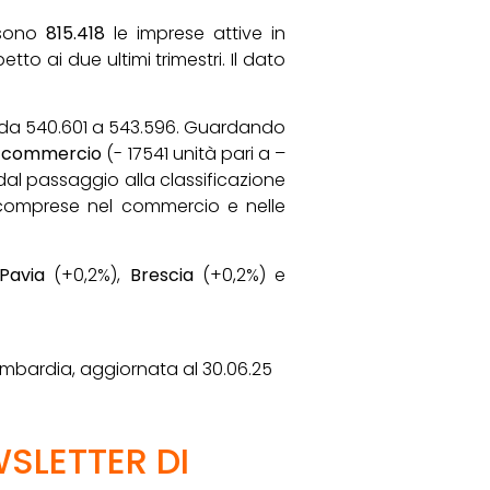
 sono
815.418
le imprese attive in
petto ai due ultimi trimestri. Il dato
da 540.601 a 543.596. Guardando
l commercio
(- 17541 unità pari a –
dal passaggio alla classificazione
ma comprese nel commercio e nelle
Pavia
(+0,2%),
Brescia
(+0,2%) e
bardia, aggiornata al 30.06.25
WSLETTER DI