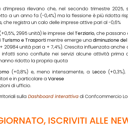
ia d’impresa rilevano che, nel secondo trimestre 2025,
etto a un anno fa (-0,4%) ma la
flessione è più ridotta ris
na, che registra un calo delle imprese attive pari al -0,6%
+0,5%, 2995 unità) le imprese del
Terziario
, che passano 
i Turismo e Trasporti
mentre emerge una
diminuzione de
+ 20984 unità pari a + 7,4%). Crescita influenzata anche 
infatti sono confluite nei servizi alcune attività pri
hanno ridotto la propria quota
omo
(+0,8%) e, meno intensamente, a
Lecco
(+0,3%),
rritori e in particolare a
Varese
ioni di ufficio.
itoriali sulla
Dashboard interattiva
di Confcommercio Lom
IORNATO, ISCRIVITI ALLE NE