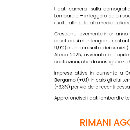
I dati camerali sulla demograf
Lombardia – in leggero calo risp
risulta allineato alla media italia
Crescono lievemente in un anno (
ai settori, si mantengono
costant
9,9%) e una
crescita dei servizi
( 
Ateco 2025, avvenuto ad aprile: 
costruzioni, che di conseguenza 
Imprese attive in aumento a
C
Bergam
o (+0,1); in calo gli altri te
(-3,3%) per via delle recenti cessaz
Approfondisci i dati lombardi e terr
RIMANI AGG