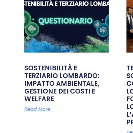
SOSTENIBILITÀ E
T
TERZIARIO LOMBARDO:
S
IMPATTO AMBIENTALE,
C
GESTIONE DEI COSTI E
L
WELFARE
F
L
Read More
L
P
Re