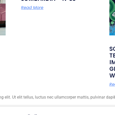
Read More
S
T
I
G
W
Re
elit. Ut elit tellus, luctus nec ullamcorper mattis, pulvinar dapi