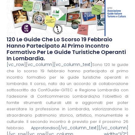
120 Le Guide Che Lo Scorso 19 Febbraio
Hanno Partecipato Al Primo Incontro
Formativo Per Le Guide Turistiche Operanti
In Lombardia.
[vc_row][vc_column][vc_column_text]
Sono 120 le guide
che lo scorso 19 febbraio hanno partecipato al primo
incontro formativo per le guide turistiche operanti in
lombardia. Il corso, nato da un accordo di collaborazione
sottoscritto da ConfGuide-GITEC e Regione Lombardia con
l’adesione di Confcommercio Lombardia,ha l’obiettivo di
fornite strumenti culturali utili e aggiornati per poter
esercitare la professione in Lombardia, valorizzandone lo
straordinario patrimonio storico, artistico, monumentale e
culturale. Il secondo incontro è previsto per il prossimo 26
[/vc_column_text][/vc_column]
febbraio.
Approfondisci
[/vc_row][vc_row][vc_column width=”1/2″]