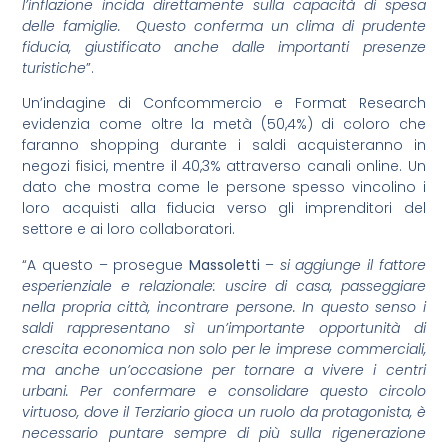
l’inflazione incida direttamente sulla capacità di spesa
delle famiglie. Questo conferma un clima di prudente
fiducia, giustificato anche dalle importanti presenze
turistiche
”.
Un’indagine di Confcommercio e Format Research
evidenzia come oltre la metà (50,4%) di coloro che
faranno shopping durante i saldi acquisteranno in
negozi fisici, mentre il 40,3% attraverso canali online. Un
dato che mostra come le persone spesso vincolino i
loro acquisti alla fiducia verso gli imprenditori del
settore e ai loro collaboratori.
“A questo – prosegue
Massoletti
–
si aggiunge il fattore
esperienziale e relazionale: uscire di casa, passeggiare
nella propria città, incontrare persone. In questo senso i
saldi rappresentano sì un’importante opportunità di
crescita economica non solo per le imprese commerciali,
ma anche un’occasione per tornare a vivere i centri
urbani. Per confermare e consolidare questo circolo
virtuoso, dove il Terziario gioca un ruolo da protagonista, è
necessario puntare sempre di più sulla rigenerazione