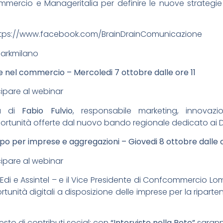
mercio e Manageritalia per definire le nuove strategie 
tps://
www.facebook.com/
BrainDrainComunicazione
Parkmilano
ve nel commercio – Mercoledi 7 ottobre dalle ore 11
cipare al webinar
ra di
Fabio Fulvio
, responsabile marketing, innovazi
rtunità offerte dal nuovo bando regionale dedicato ai Di
luppo per imprese e aggregazioni – Giovedi 8 ottobre dalle 
cipare al webinar
Edi e Assintel – e il Vice Presidente di Confcommercio L
rtunità digitali a disposizione delle imprese per la riparte
esto di contributi social; con
“Interviste nella Rete”
sarann