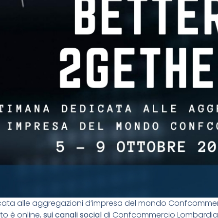
ata alle aggregazioni d’impresa del mondo Confcommerc
to è online,
sui canali social
di Confcommercio Lombardia