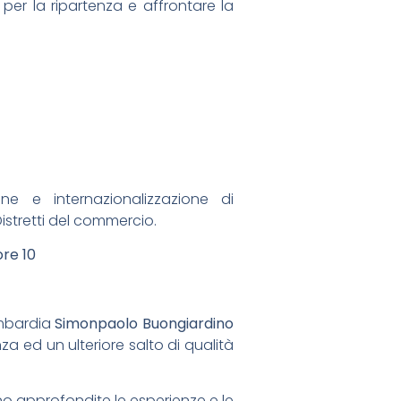
per la ripartenza e affrontare la
one e internazionalizzazione di
stretti del commercio.
ore 10
ombardia
Simonpaolo Buongiardino
nza ed un ulteriore salto di qualità
o approfondite le esperienze e le