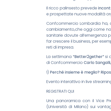
Il ricco palinsesto prevede
incont
e prospettate nuove modalità organ
Confcommercio Lombardia ha, da s
cambiamento,che oggi come non m
sanitarie dovute all’emergenza p
far crescere il business, per esem
reti di impresa.
La settimana
“Better2gether”
si 
di Confcommercio
Carlo Sangalli,
1)
Perché insieme è meglio? Ripo
Evento interattivo in live strea
REGISTRATI QUI
Una panoramica con il Vice P
(Università di Milano) sui vanta