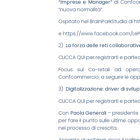
“Imprese e Manager”
di Confcom
“nuova normalità”.
Ospitato nel BrainParkStudio di
ht
e
https://www.facebook.com/
Le
2)
La forza delle reti collaborati
CLICCA QUI per registrarti e parte
Focus sul Co-retail ad ope
Confcommercio; a seguire le oppo
3)
Digitalizzazione: driver di svi
CLICCA QUI per registrarti e parte
Con
Paola Generali
– presidente 
per fare il punto sulle ultime oppo
nel processo di crescita.
Accanto ai webinar, ricco il palins