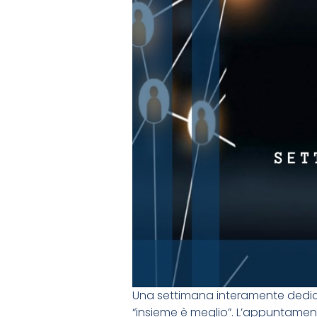
Una settimana interamente dedic
“insieme è meglio”. L’appuntamen