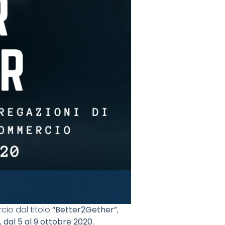
io dal titolo
“Better2Gether”
,
,
dal 5 al 9 ottobre 2020.