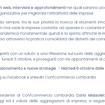
ri web, interviste e approfondimenti
nei quali saranno po
izzative per migliorare l’attrattività delle imprese.
empre, tra le sue priorità la ricerca di strumenti inn
ai vede le imprese costrette ad operare in costante inc
andemica. Fondamentale quindi è la spinta affinché le 
pio attraverso la pratica consolidata dei distretti del co
aprirà con un saluto e una riflessione sul ruolo delle aggr
lunedì 5 ottobre, e proseguirà con tre appuntamenti di
sizionamento e nuove strategie
–
Martedi 6 ottobre dalle 
ming su Facebook e Linkedin Confcommercio Lombardia
residente di Confcommercio Lombardia
Carlo Massolet
ggi ed il valore delle aggregazioni di impresa; a segu