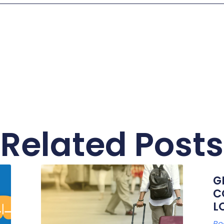
Related Posts
G
C
L
Re