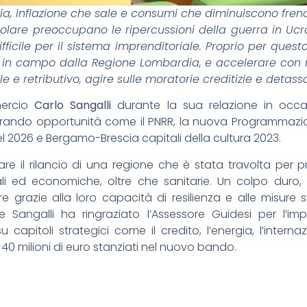
ia, inflazione che sale e consumi che diminuiscono fre
olare preoccupano le ripercussioni della guerra in Uc
icile per il sistema imprenditoriale. Proprio per quest
a in campo dalla Regione Lombardia, e accelerare con 
le e retributivo, agire sulle moratorie creditizie e detass
ercio
Carlo Sangalli
durante la sua relazione in occa
trando opportunità come il PNRR, la nuova Programmaz
del 2026 e Bergamo-Brescia capitali della cultura 2023.
e il rilancio di una regione che è stata travolta per 
li ed economiche, oltre che sanitarie. Un colpo duro, a
grazie alla loro capacità di resilienza e alle misure 
te Sangalli ha ringraziato l’Assessore Guidesi per l’i
u capitoli strategici come il credito, l’energia, l’interna
 40 milioni di euro stanziati nel nuovo bando.