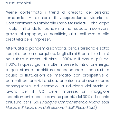
turisti stranieri.
“Viene confermato il trend di crescita del terziario
lombardo – dichiara il
vicepresidente vicario di
Confcommercio Lombardia Carlo Massoletti
– che dopo
i colpi inflitti dalla pandemia ha saputo risollevarsi
grazie all’impegno, al sacrificio, alla resilienza e alla
creatività delle imprese”.
Attenuata la pandemia sanitaria, però, il terziario è sotto
i colpi di quella energetica. Negli ultimi 6 anni l’elettricità
ha subito aumenti di oltre il 900% e il gas di più del
1.100%. In questi giorni, molte imprese fornitrici di energia
e gas stanno addirittura sospendendo i contratti a
causa di fluttuazioni del mercato, con prospettive di
aumenti dei prezzi. La situazione rischia di avere come
conseguenze, ad esempio, la riduzione dell’orario di
lavoro per il 18% delle imprese, un maggiore
indebitamento con le banche per più del 30% e il rischio
chiusura per il 15%
(indagine Confcommercio Milano, Lodi,
Monza e Brianza con dati elaborati dall’Ufficio Studi
).