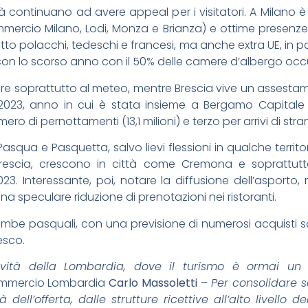
à continuano ad avere appeal per i visitatori. A Milano è
commercio Milano, Lodi, Monza e Brianza) e ottime presenz
tutto polacchi, tedeschi e francesi, ma anche extra UE, in 
 con lo scorso anno con il 50% delle camere d’albergo oc
tare soprattutto al meteo, mentre Brescia vive un asses
2023, anno in cui è stata insieme a Bergamo Capitale 
 di pernottamenti (13,1 milioni) e terzo per arrivi di stranie
 Pasqua e Pasquetta, salvo lievi flessioni in qualche territ
Brescia, crescono in città come Cremona e soprattutt
23. Interessante, poi, notare la diffusione dell’asporto,
a speculare riduzione di prenotazioni nei ristoranti.
ombe pasquali, con una previsione di numerosi acquisti so
esco.
tività della Lombardia, dove il turismo è ormai un
commercio Lombardia
Carlo Massoletti
–
Per consolidare 
 dell’offerta, dalle strutture ricettive all’alto livello d