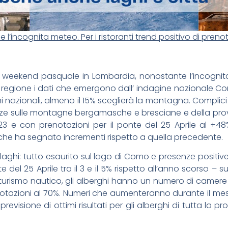
 l’incognita meteo. Per i ristoranti trend positivo di preno
l weekend pasquale in Lombardia, nonostante l’incognit
egione i dati che emergono dall’ indagine nazionale Confc
i nazionali, almeno il 15% sceglierà la montagna. Compli
e sulle montagne bergamasche e bresciane e della provi
23 e con prenotazioni per il ponte del 25 Aprile al +
 che ha segnato incrementi rispetto a quella precedente.
 laghi: tutto esaurito sul lago di Como e presenze positi
e del 25 Aprile tra il 3 e il 5% rispetto all’anno scorso – 
l turismo nautico, gli alberghi hanno un numero di camer
otazioni al 70%. Numeri che aumenteranno durante il mese 
previsione di ottimi risultati per gli alberghi di tutta la 