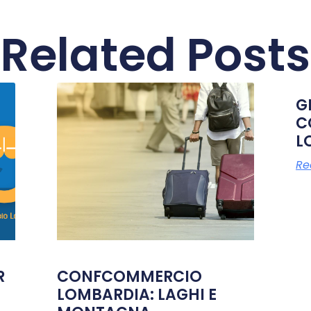
Related Posts
G
C
L
Re
R
CONFCOMMERCIO
LOMBARDIA: LAGHI E