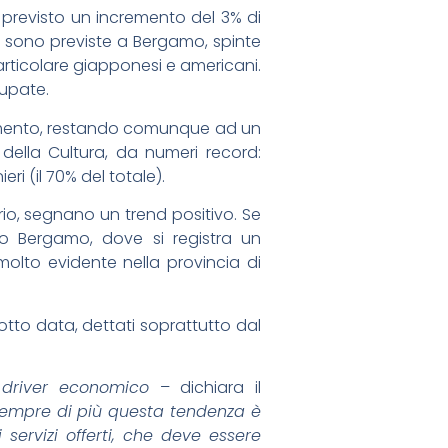
 previsto un incremento del 3% di
e sono previste a Bergamo, spinte
particolare giapponesi e americani.
cupate.
tamento, restando comunque ad un
della Cultura, da numeri record:
ri (il 70% del totale).
orio, segnano un trend positivo. Se
o Bergamo, dove si registra un
 molto evidente nella provincia di
tto data, dettati soprattutto dal
 driver economico
– dichiara il
sempre di più questa tendenza è
ei servizi offerti, che deve essere