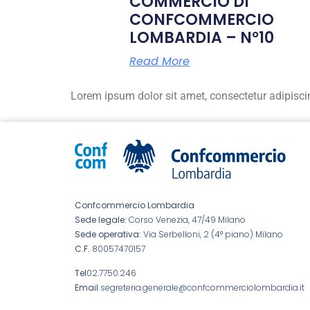
COMMERCIO DI
CONFCOMMERCIO
LOMBARDIA – N°10
Read More
Lorem ipsum dolor sit amet, consectetur adipiscing 
Confcommercio Lombardia
Sede legale:
Corso Venezia, 47/49 Milano
Sede operativa:
Via Serbelloni, 2 (4° piano) Milano
C.F.
80057470157
Tel
02.7750.246
Email
segreteria.generale@confcommerciolombardia.it