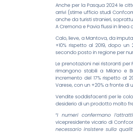
Anche per la Pasqua 2024 le citt
arrivi (stime ufficio studi Conf
anche da turisti stranieri, soprat
A Cremona e Pavia flussi in linea
Calo, lieve, a Mantova, da impu
+10% rispetto al 2019, dopo un 
secondo posto in regione per numero
Le prenotazioni nei ristoranti per
rimangono stabili a Milano e 
incremento del 17% rispetto al 20
Varese, con un +20% a fronte di un
Vendite soddisfacenti per le col
desiderio di un prodotto molto fr
“
I numeri confermano l’attrat
vicepresidente vicario di Conf
necessario insistere sulla qualità